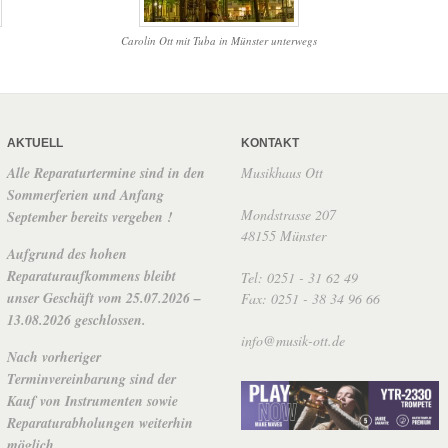
Carolin Ott mit Tuba in Münster unterwegs
AKTUELL
KONTAKT
Alle Reparaturtermine sind in den
Musikhaus Ott
Sommerferien und Anfang
Mondstrasse 207
September bereits vergeben !
48155 Münster
Aufgrund des hohen
Reparaturaufkommens bleibt
Tel: 0251 - 31 62 49
unser Geschäft vom 25.07.2026 –
Fax: 0251 - 38 34 96 66
13.08.2026 geschlossen.
info@musik-ott.de
Nach vorheriger
Terminvereinbarung sind der
Kauf von Instrumenten sowie
Reparaturabholungen weiterhin
möglich.