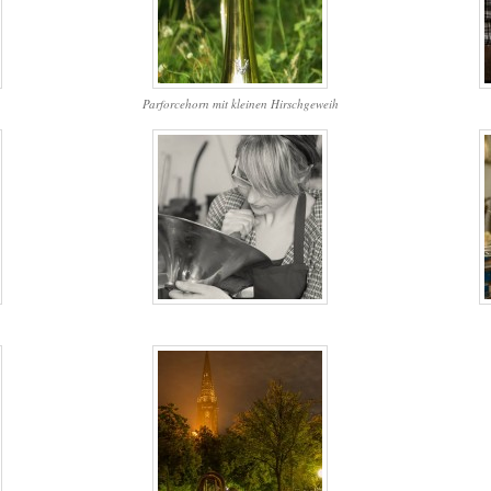
Parforcehorn mit kleinen Hirschgeweih