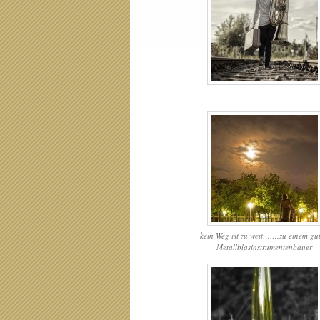
kein Weg ist zu weit…….zu einem gu
Metallblasinstrumentenbauer