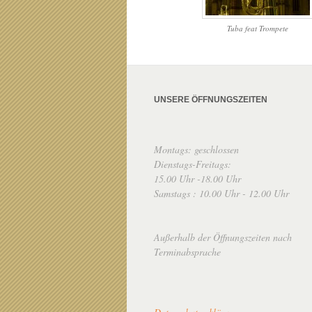
Tuba feat Trompete
UNSERE ÖFFNUNGSZEITEN
Montags: geschlossen
Dienstags-Freitags:
15.00 Uhr -18.00 Uhr
Samstags : 10.00 Uhr - 12.00 Uhr
Außerhalb der Öffnungszeiten nach
Terminabsprache