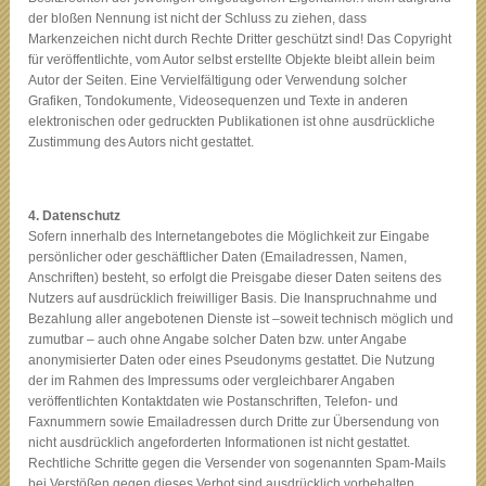
der bloßen Nennung ist nicht der Schluss zu ziehen, dass
Markenzeichen nicht durch Rechte Dritter geschützt sind! Das Copyright
für veröffentlichte, vom Autor selbst erstellte Objekte bleibt allein beim
Autor der Seiten. Eine Vervielfältigung oder Verwendung solcher
Grafiken, Tondokumente, Videosequenzen und Texte in anderen
elektronischen oder gedruckten Publikationen ist ohne ausdrückliche
Zustimmung des Autors nicht gestattet.
4. Datenschutz
Sofern innerhalb des Internetangebotes die Möglichkeit zur Eingabe
persönlicher oder geschäftlicher Daten (Emailadressen, Namen,
Anschriften) besteht, so erfolgt die Preisgabe dieser Daten seitens des
Nutzers auf ausdrücklich freiwilliger Basis. Die Inanspruchnahme und
Bezahlung aller angebotenen Dienste ist –soweit technisch möglich und
zumutbar – auch ohne Angabe solcher Daten bzw. unter Angabe
anonymisierter Daten oder eines Pseudonyms gestattet. Die Nutzung
der im Rahmen des Impressums oder vergleichbarer Angaben
veröffentlichten Kontaktdaten wie Postanschriften, Telefon- und
Faxnummern sowie Emailadressen durch Dritte zur Übersendung von
nicht ausdrücklich angeforderten Informationen ist nicht gestattet.
Rechtliche Schritte gegen die Versender von sogenannten Spam-Mails
bei Verstößen gegen dieses Verbot sind ausdrücklich vorbehalten.