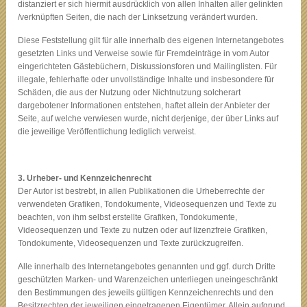
distanziert er sich hiermit ausdrücklich von allen Inhalten aller gelinkten
/verknüpften Seiten, die nach der Linksetzung verändert wurden.
Diese Feststellung gilt für alle innerhalb des eigenen Internetangebotes
gesetzten Links und Verweise sowie für Fremdeinträge in vom Autor
eingerichteten Gästebüchern, Diskussionsforen und Mailinglisten. Für
illegale, fehlerhafte oder unvollständige Inhalte und insbesondere für
Schäden, die aus der Nutzung oder Nichtnutzung solcherart
dargebotener Informationen entstehen, haftet allein der Anbieter der
Seite, auf welche verwiesen wurde, nicht derjenige, der über Links auf
die jeweilige Veröffentlichung lediglich verweist.
3. Urheber- und Kennzeichenrecht
Der Autor ist bestrebt, in allen Publikationen die Urheberrechte der
verwendeten Grafiken, Tondokumente, Videosequenzen und Texte zu
beachten, von ihm selbst erstellte Grafiken, Tondokumente,
Videosequenzen und Texte zu nutzen oder auf lizenzfreie Grafiken,
Tondokumente, Videosequenzen und Texte zurückzugreifen.
Alle innerhalb des Internetangebotes genannten und ggf. durch Dritte
geschützten Marken- und Warenzeichen unterliegen uneingeschränkt
den Bestimmungen des jeweils gültigen Kennzeichenrechts und den
Besitzrechten der jeweiligen eingetragenen Eigentümer. Allein aufgrund