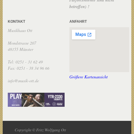
betroffen) !
KONTAKT
ANFAHRT
Musikhaus Ott
Mondstrasse 207
48155 Münster
Tel: 0251 - 31 62 49
Fax: 0251 - 38 34 96 66
Größere Kartenansicht
info@musik-ott.de
Copyright © Fritz Wolfgang Ott