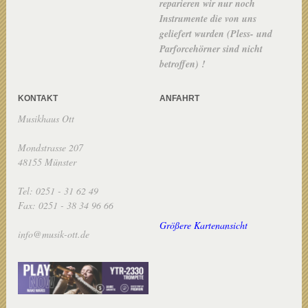
reparieren wir nur noch
Instrumente die von uns
geliefert wurden (Pless- und
Parforcehörner sind nicht
betroffen) !
KONTAKT
ANFAHRT
Musikhaus Ott
Mondstrasse 207
48155 Münster
Tel: 0251 - 31 62 49
Fax: 0251 - 38 34 96 66
Größere Kartenansicht
info@musik-ott.de