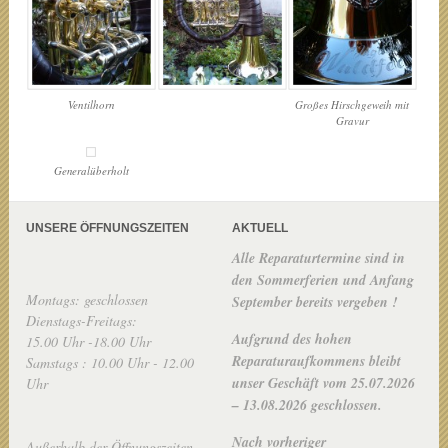
Ventilhorn
Großes Hirschgeweih mit
Gravur
Generalüberholt
UNSERE ÖFFNUNGSZEITEN
AKTUELL
Alle Reparaturtermine sind in
den Sommerferien und Anfang
Montags: geschlossen
September bereits vergeben !
Dienstags-Freitags:
Aufgrund des hohen
15.00 Uhr -18.00 Uhr
Reparaturaufkommens bleibt
Samstags : 10.00 Uhr - 12.00
unser Geschäft vom 25.07.2026
Uhr
– 13.08.2026 geschlossen.
Nach vorheriger
Außerhalb der Öffnungszeiten