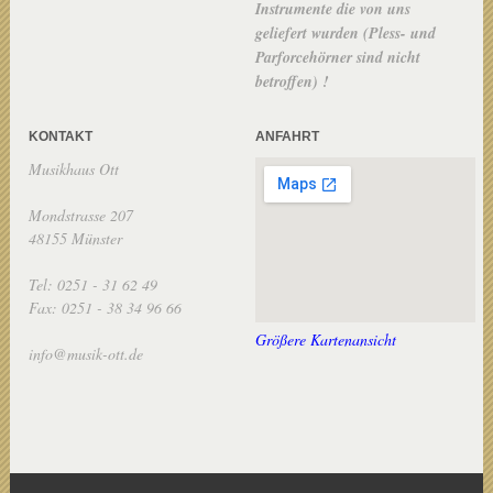
Instrumente die von uns
geliefert wurden (Pless- und
Parforcehörner sind nicht
betroffen) !
KONTAKT
ANFAHRT
Musikhaus Ott
Mondstrasse 207
48155 Münster
Tel: 0251 - 31 62 49
Fax: 0251 - 38 34 96 66
Größere Kartenansicht
info@musik-ott.de