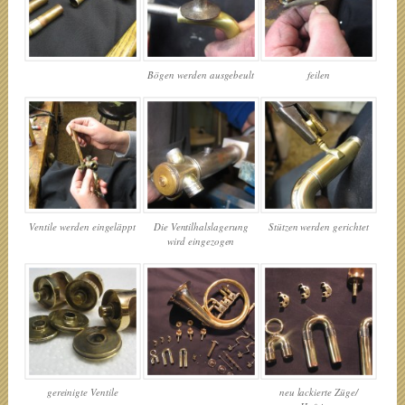
Bögen werden ausgebeult
feilen
Ventile werden eingeläppt
Stützen werden gerichtet
Die Ventilhalslagerung
wird eingezogen
gereinigte Ventile
neu lackierte Züge/