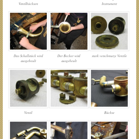
Ventilbüchsen
Instrument
stark verschmutze Ventile
Das Schallstück wird
Der Becher wird
ausgebeult
ausgebeult
Ventil
Büchse