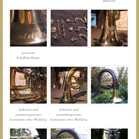
Hufeisen
gravierter
Schallstückkranz
lackiertes und
lackiertes und
zusammengesetztes
zusammengesetzes
Instrument ohne Wicklung
Instrument ohne Wicklung