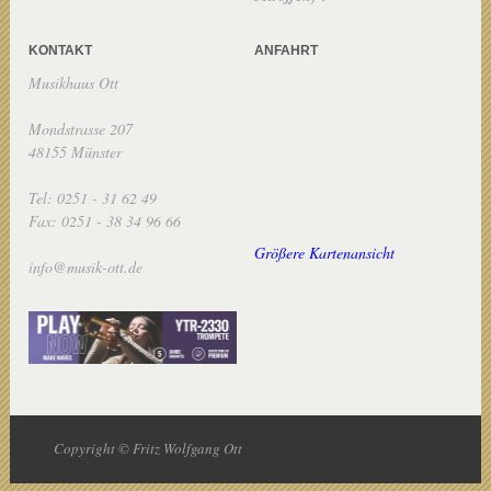
KONTAKT
ANFAHRT
Musikhaus Ott
Mondstrasse 207
48155 Münster
Tel: 0251 - 31 62 49
Fax: 0251 - 38 34 96 66
Größere Kartenansicht
info@musik-ott.de
Copyright © Fritz Wolfgang Ott